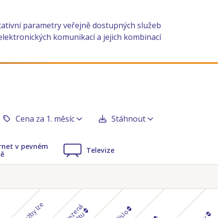
tativní parametry veřejně dostupných služeb
elektronických komunikací a jejich kombinací
Cena za 1. měsíc
Stáhnout
rnet v pevném
Televize
tě