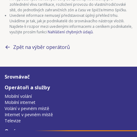
zohlednění vlivu tarifikace, rozložení provozu do vlastní/rodičovské
sítě, do jednotlivých zahraničních zón a času ve špičče/mimo špičku.
Uvedené informace nemusejí představovat úplný přehled trhu.
Uvádíme je tak, jak je podnikatelé do srovnávacího nástroje vložili.
Najdete-li rozpor mezi uvedenými informacemi a ceníkem podnikatele,
využijte prosím funkci
Nahlášení chybných údajů
.
Zpět na výběr operátorů
Srovnávač
Operátoři a služby
Mobilní volání
Mobilní internet
Volání v pevném místě
Internet v pevném místě
Televize
O nás