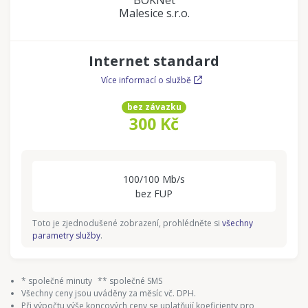
Malesice s.r.o.
Internet standard
Více informací o službě
bez závazku
300 Kč
100/100 Mb/s
bez FUP
Toto je zjednodušené zobrazení, prohlédněte si
všechny
parametry služby
.
* společné minuty
** společné SMS
Všechny ceny jsou uváděny za měsíc vč. DPH.
Při výpočtu výše koncových ceny se uplatňují koeficienty pro