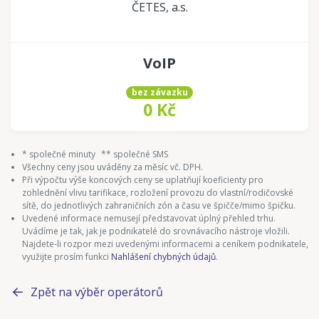
ČETES, a.s.
VoIP
bez závazku
0 Kč
* společné minuty
** společné SMS
Všechny ceny jsou uváděny za měsíc vč. DPH.
Při výpočtu výše koncových ceny se uplatňují koeficienty pro
zohlednění vlivu tarifikace, rozložení provozu do vlastní/rodičovské
sítě, do jednotlivých zahraničních zón a času ve špičče/mimo špičku.
Uvedené informace nemusejí představovat úplný přehled trhu.
Uvádíme je tak, jak je podnikatelé do srovnávacího nástroje vložili.
Najdete-li rozpor mezi uvedenými informacemi a ceníkem podnikatele,
využijte prosím funkci
Nahlášení chybných údajů
.
Zpět na výběr operátorů