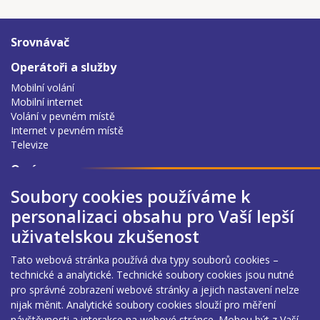
Srovnávač
Operátoři a služby
Mobilní volání
Mobilní internet
Volání v pevném místě
Internet v pevném místě
Televize
O nás
O srovnávacím nástroji
Soubory cookies používáme k
Podmínky užití
personalizaci obsahu pro Vaší lepší
Zpracování osobních údajů
uživatelskou zkušenost
Prohlášení o přístupnosti
Správa cookies
Tato webová stránka používá dva typy souborů cookies –
Nahlášení chybných údajů
technické a analytické. Technické soubory cookies jsou nutné
Poslední aktualizace
pro správné zobrazení webové stránky a jejich nastavení nelze
6. 8. 2026 02:36
nijak měnit. Analytické soubory cookies slouží pro měření
návštěvnosti a interakce na webové stránce. Mohou být z Vaší