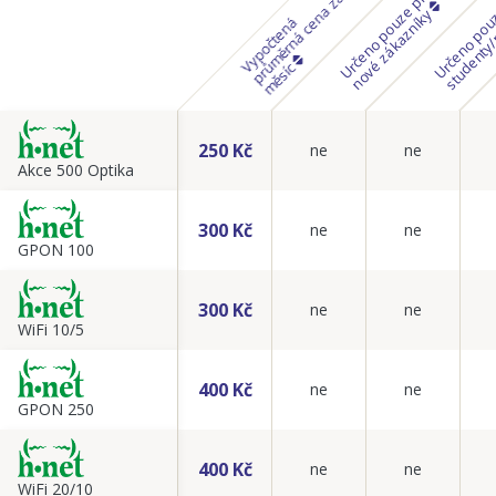
U
r
č
e
n
o
p
o
u
z
p
r
o
n
o
v
é
z
á
k
a
z
n
í
k
y
a
e
y
p
o
č
t
e
n
á
p
r
m
ě
r
n
á
c
e
n
a
z
m
ě
s
í
c
V
ů
250 Kč
ne
ne
Akce 500 Optika
300 Kč
ne
ne
GPON 100
300 Kč
ne
ne
WiFi 10/5
400 Kč
ne
ne
GPON 250
400 Kč
ne
ne
WiFi 20/10