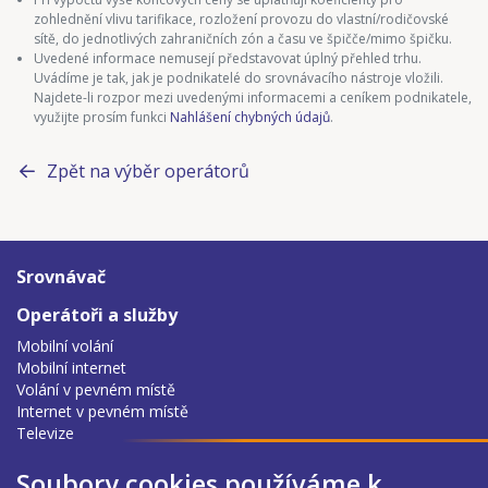
zohlednění vlivu tarifikace, rozložení provozu do vlastní/rodičovské
sítě, do jednotlivých zahraničních zón a času ve špičče/mimo špičku.
Uvedené informace nemusejí představovat úplný přehled trhu.
Uvádíme je tak, jak je podnikatelé do srovnávacího nástroje vložili.
Najdete-li rozpor mezi uvedenými informacemi a ceníkem podnikatele,
využijte prosím funkci
Nahlášení chybných údajů
.
Zpět na výběr operátorů
Srovnávač
Operátoři a služby
Mobilní volání
Mobilní internet
Volání v pevném místě
Internet v pevném místě
Televize
O nás
Soubory cookies používáme k