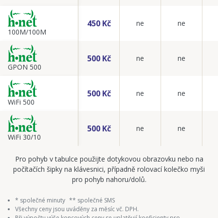
450 Kč
ne
ne
100M/100M
500 Kč
ne
ne
GPON 500
500 Kč
ne
ne
WiFi 500
500 Kč
ne
ne
WiFi 30/10
Pro pohyb v tabulce použijte dotykovou obrazovku nebo na
počítačích šipky na klávesnici, případně rolovací kolečko myši
pro pohyb nahoru/dolů.
* společné minuty
** společné SMS
Všechny ceny jsou uváděny za měsíc vč. DPH.
Při výpočtu výše koncových ceny se uplatňují koeficienty pro