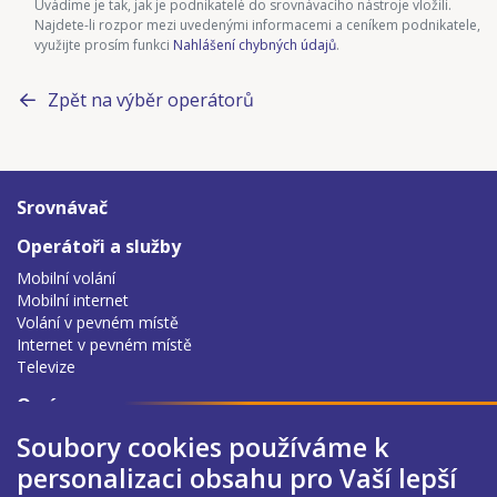
Uvádíme je tak, jak je podnikatelé do srovnávacího nástroje vložili.
Najdete-li rozpor mezi uvedenými informacemi a ceníkem podnikatele,
využijte prosím funkci
Nahlášení chybných údajů
.
Zpět na výběr operátorů
Srovnávač
Operátoři a služby
Mobilní volání
Mobilní internet
Volání v pevném místě
Internet v pevném místě
Televize
O nás
O srovnávacím nástroji
Soubory cookies používáme k
Podmínky užití
personalizaci obsahu pro Vaší lepší
Zpracování osobních údajů